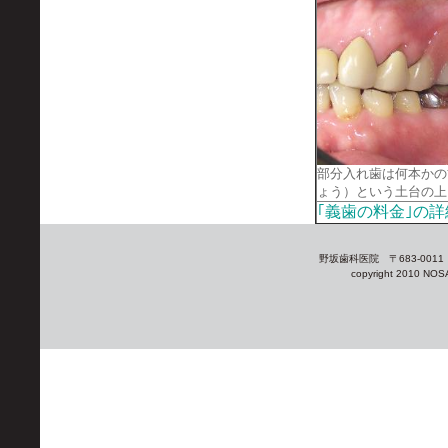
部分入れ歯は何本かの
ょう）という土台の上
｢義歯の料金｣の
野坂歯科医院 〒683-0011 
copyright 2010 NOSA