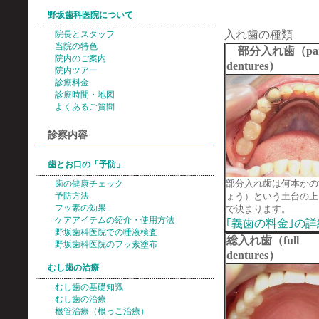
野坂歯科医院について
入れ歯の種類
院長とスタッフ
当院の特色
部分入れ歯（part
院内のご案内
dentures）
院内ツアー
診療料金
診療時間・地図
よくあるご質問
診察内容
歯とお口の「予防」
部分入れ歯は何本かの
歯の健康チェック
予防方法
ょう）という土台の上
フッ素の効果
で決まります。
ケアアイテムの紹介・使用方法
｢義歯の料金｣の
野坂歯科医院での唾液検査
総入れ歯（full
野坂歯科医院のフッ素塗布
dentures
むし歯の治療
むし歯の基礎知識
むし歯の治療
根管治療（根っこ治療）