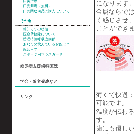
口臭治療
になります
口臭測定（無料）
金属ならで
口臭関連商品の購入について
く感じさせ
その他
ことができ
親知らずの移植
医療費控除について
睡眠時無呼吸症候群
あなたの飲んでいるお薬は？
親知らず
スポーツ用マウスガード
糖尿病支援歯科医院
学会・論文発表など
薄くて快適：
リンク
可能です。
温度が伝わ
す。
歯にも優し