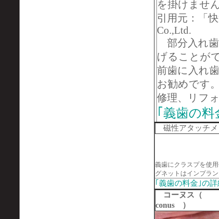
を掛けませ
引用元：「快適な入
Co.,Ltd.
部分入れ歯
げることが
前歯に入れ
お勧めです
修理、リフ
｢義歯の料
磁
義歯にクラスプを使用
グネットはインプラン
｢義歯の料金｣の
コーヌス（
conus ）