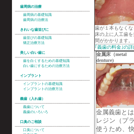
歯周病の治療
歯周病の基礎知識
歯周病の治療法
歯が１本もなくな
きれいな歯並びに
床の上に人工歯を
歯並びの基礎知識
間がかかります。
矯正治療方法
｢義歯の料金｣の
美しい白い歯に
金属床（metal
denture)
歯を白くするための基礎知識
白い歯にするための治療方法
インプラント
インプラントの基礎知識
インプラントの治療方法
義歯（入れ歯）
義歯について
金属義歯と
義歯のいろいろ
レジン（プ
口臭のご相談
使うため、
口臭について