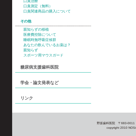
口臭治療
口臭測定（無料）
口臭関連商品の購入について
その他
親知らずの移植
医療費控除について
睡眠時無呼吸症候群
あなたの飲んでいるお薬は？
親知らず
スポーツ用マウスガード
糖尿病支援歯科医院
学会・論文発表など
リンク
野坂歯科医院 〒683-0011 
copyright 2010 NOSA