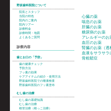
野坂歯科医院について
院長とスタッフ
当院の特色
心臓の薬
院内のご案内
喘息のお薬
院内ツアー
肝臓のお薬
診療料金
糖尿病のお薬
診療時間・地図
アレルギーのお
よくあるご質問
血圧のお薬
診察内容
腎臓のお薬（透
血液をサラサラ
歯とお口の「予防」
骨粗鬆症
歯の健康チェック
予防方法
フッ素の効果
ケアアイテムの紹介・使用方法
野坂歯科医院での唾液検査
野坂歯科医院のフッ素塗布
むし歯の治療
むし歯の基礎知識
むし歯の治療
根管治療（根っこ治療）