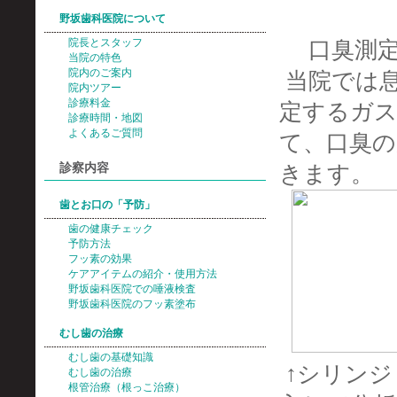
野坂歯科医院について
院長とスタッフ
口臭測
当院の特色
院内のご案内
当院では
院内ツアー
診療料金
定するガ
診療時間・地図
よくあるご質問
て、口臭の
診察内容
きます。
歯とお口の「予防」
歯の健康チェック
予防方法
フッ素の効果
ケアアイテムの紹介・使用方法
野坂歯科医院での唾液検査
野坂歯科医院のフッ素塗布
むし歯の治療
むし歯の基礎知識
↑シリンジ
むし歯の治療
根管治療（根っこ治療）