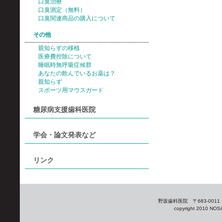
口臭治療
口臭測定（無料）
口臭関連商品の購入について
その他
親知らずの移植
医療費控除について
睡眠時無呼吸症候群
あなたの飲んでいるお薬は？
親知らず
スポーツ用マウスガード
糖尿病支援歯科医院
学会・論文発表など
リンク
野坂歯科医院 〒683-0011 
copyright 2010 NOSA